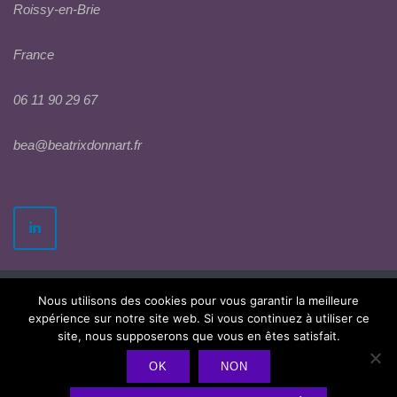
Roissy-en-Brie
France
06 11 90 29 67
bea@beatrixdonnart.fr
Nous utilisons des cookies pour vous garantir la meilleure
expérience sur notre site web. Si vous continuez à utiliser ce
site, nous supposerons que vous en êtes satisfait.
OK
NON
2026 © Béatrix Donnart
Politique de confidentialité
Theme by