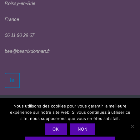
Roissy-en-Brie
France
06 11 90 29 67
bea@beatrixdonnart.fr
Nous utilisons des cookies pour vous garantir la meilleure
expérience sur notre site web. Si vous continuez à utiliser ce
site, nous supposerons que vous en êtes satisfait.
OK
NON
2026 © Béatrix Donnart
Politique de confidentialité
Theme by