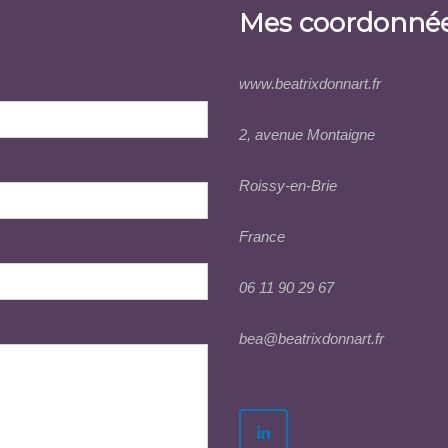
Mes coordonné
www.beatrixdonnart.fr
2, avenue Montaigne
Roissy-en-Brie
France
06 11 90 29 67
bea@beatrixdonnart.fr