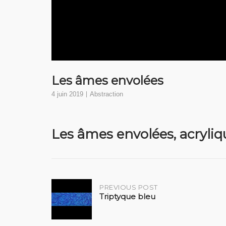
Les âmes envolées
4 juin 2019
Abstraction
Les âmes envolées, acryliqu
Post
PREVIOUS POST
Triptyque bleu
navigation