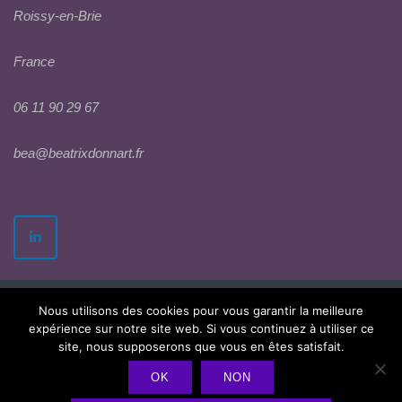
Roissy-en-Brie
France
06 11 90 29 67
bea@beatrixdonnart.fr
Nous utilisons des cookies pour vous garantir la meilleure
expérience sur notre site web. Si vous continuez à utiliser ce
site, nous supposerons que vous en êtes satisfait.
OK
NON
2026 © Béatrix Donnart
Politique de confidentialité
Theme by